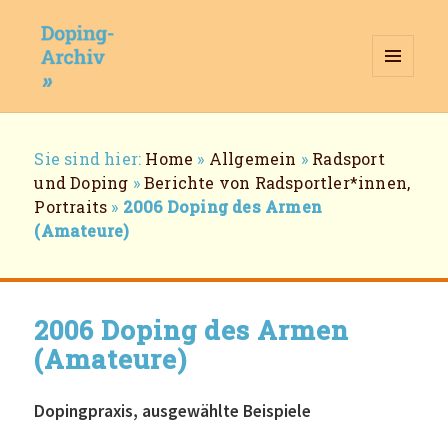
MENÜ
UND
WIDGETS
Doping-Archiv
Breadcrumb-
Sie sind hier:
Home
»
Allgemein
»
Radsport
Navigation
und Doping
»
Berichte von Radsportler*innen,
Portraits
»
2006 Doping des Armen
(Amateure)
2006 Doping des Armen
(Amateure)
Dopingpraxis, ausgewählte Beispiele