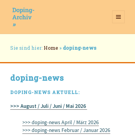
MENÜ
UND
WIDGETS
Doping-Archiv
Breadcrumb-
Sie sind hier:
Home
»
doping-news
Navigation
doping-news
DOPING-NEWS AKTUELL:
>>> August / Juli / Juni / Mai 2026
>>> doping-news April / März 2026
>>> doping-news Februar / Januar 2026