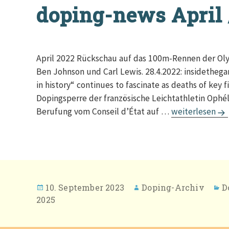
doping-news April 
April 2022 Rückschau auf das 100m-Rennen der Oly
Ben Johnson und Carl Lewis. 28.4.2022: insidethega
in history“ continues to fascinate as deaths of key fi
Dopingsperre der französische Leichtathletin Ophé
doping-news Ap
Berufung vom Conseil d’État auf …
weiterlesen
Veröffentlicht
Autor
K
10. September 2023
Doping-Archiv
D
am
2025