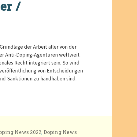
er /
rundlage der Arbeit aller von der
er Anti-Doping-Agenturen weltweit.
ales Recht integriert sein. So wird
tveröffentlichung von Entscheidungen
 und Sanktionen zu handhaben sind.
/ September 2022
ategorien
oping News 2022
,
Doping News