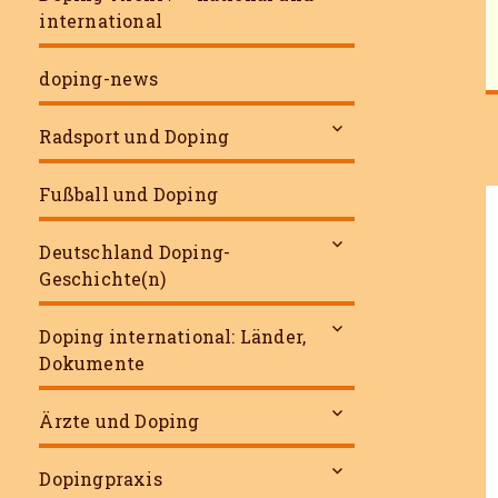
international
doping-news
untermenü
Radsport und Doping
öffnen
Fußball und Doping
untermenü
Deutschland Doping-
öffnen
Geschichte(n)
untermenü
Doping international: Länder,
öffnen
Dokumente
untermenü
Ärzte und Doping
öffnen
untermenü
Dopingpraxis
öffnen