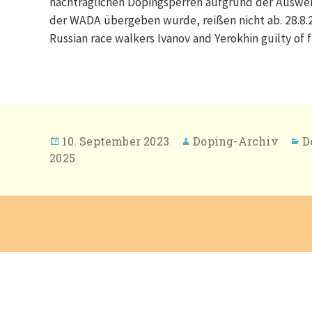
nachträglichen Dopingsperren aufgrund der Auswe
der WADA übergeben wurde, reißen nicht ab. 28.8.2
Russian race walkers Ivanov and Yerokhin guilty of
Veröffentlicht
Autor
K
10. September 2023
Doping-Archiv
D
am
2025