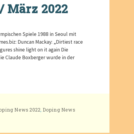
/ März 2022
mpischen Spiele 1988 in Seoul mit
mes.biz: Duncan Mackay: „Dirtiest race
gures shine light on it again Die
lie Claude Boxberger wurde in der
ril / März 2022
ategorien
oping News 2022
,
Doping News