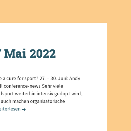
/ Mai 2022
a cure for sport? 27. – 30. Juni: Andy
all conference-news Sehr viele
dsport weiterhin intensiv gedopt wird,
 auch machen organisatorische
ping-news Juni / Mai 2022
iterlesen