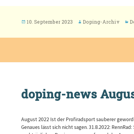
Veröffentlicht
Autor
K
10. September 2023
Doping-Archiv
D
am
doping-news August
August 2022 Ist der Profiradsport sauberer geword
Genaues lässt sich nicht sagen. 31.8.2022: RennRad: