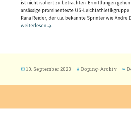
ist nicht isoliert zu betrachten. Ermitllungen gehen 
ansässige prominenteste US-Leichtathletikgrupp
Rana Reider, der u.a. bekannte Sprinter wie Andre
doping-news Februar / Januar 2022
weiterlesen
Veröffentlicht
Autor
K
10. September 2023
Doping-Archiv
D
am