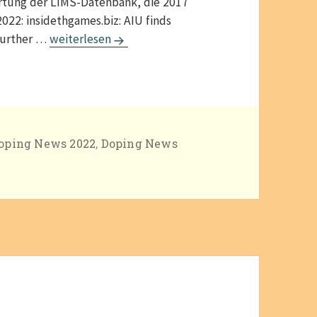
rtung der LIMS-Datenbank, die 2017
022: insidethgames.biz: AIU finds
doping-news August / Juli 2022
 further …
weiterlesen
ategorien
oping News 2022
,
Doping News