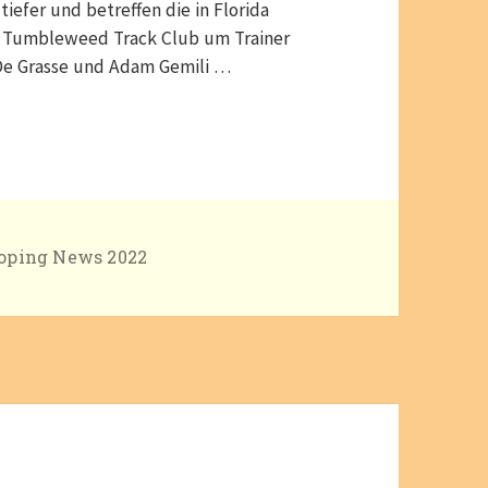
tiefer und betreffen die in Florida
e Tumbleweed Track Club um Trainer
 De Grasse und Adam Gemili …
ategorien
oping News 2022