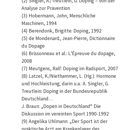
(2) Singler, A./Treutlein, G: Doping – von der
Analyse zur Prävention
(3) Hobermann, John, Menschliche
Maschinen, 1994
(4) Berendonk, Brigitte: Doping, 1992
(5) de Mondenard, Jean-Pierre, Dictionnaire
du Dopage
(6) Brissonneau et al.: L’Épreuve du dopage,
2008
(7) Meutgens, Ralf: Doping im Radsport, 2007
(8) Latzel, K./Niethammer, L. (Hg.): Hormone
und Hochleistung; darin u.a.: A. Singler, G.
Treutlein: Doping in der Bundesrepublik
Deutschland…
J. Braun: „Dopen in Deutschland“ Die
Diskussion im vereinten Sport 1990-1992
(9) Angelika Uhlmann: „Der Sport ist der
praktische Arzt am Krankenlager des