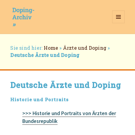
MENÜ
UND
WIDGETS
Doping-Archiv
Breadcrumb-
Sie sind hier:
Home
»
Ärzte und Doping
»
Navigation
Deutsche Ärzte und Doping
Deutsche Ärzte und Doping
Historie und Portraits
>>> Historie und
Por
traits
von Ärzten der
Bundesrepublik