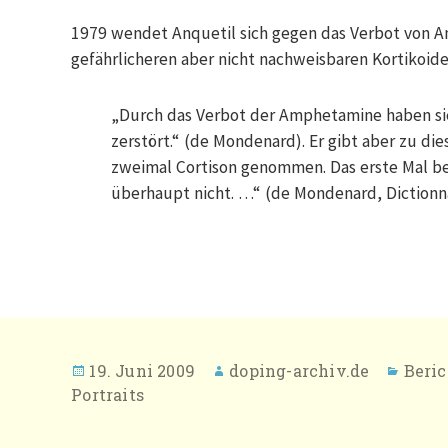
1979 wendet Anquetil sich gegen das Verbot von A
gefährlicheren aber nicht nachweisbaren Kortiko
„Durch das Verbot der Amphetamine haben sie
zerstört.“ (de Mondenard). Er gibt aber zu di
zweimal Cortison genommen. Das erste Mal be
überhaupt nicht. …“ (de Mondenard, Dictionna
Veröffentlicht
Autor
Kate
19. Juni 2009
doping-archiv.de
Beric
am
Portraits