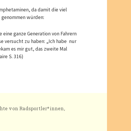
mphetaminen, da damit die viel
ide genommen würden:
 eine ganze Generation von Fahrern
ese versucht zu haben: „Ich habe nur
kam es mir gut, das zweite Mal
ire S. 316)
gorien
hte von Radsportler*innen,