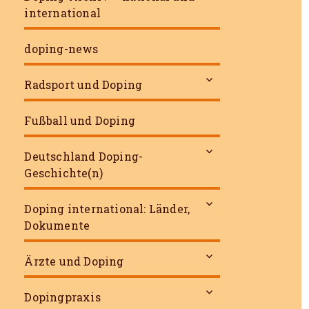
international
doping-news
untermenü
Radsport und Doping
öffnen
Fußball und Doping
untermenü
Deutschland Doping-
öffnen
Geschichte(n)
untermenü
Doping international: Länder,
öffnen
Dokumente
untermenü
Ärzte und Doping
öffnen
untermenü
Dopingpraxis
öffnen