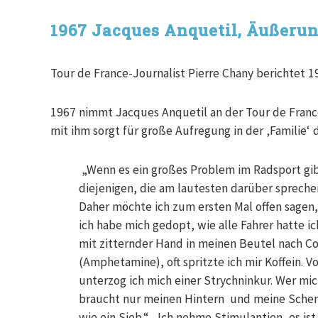
1967 Jacques Anquetil, Äußeru
Tour de France-Journalist Pierre Chany berichtet 1
1967 nimmt Jacques Anquetil an der Tour de France 
mit ihm sorgt für große Aufregung in der ‚Familie‘ 
„Wenn es ein großes Problem im Radsport gibt
diejenigen, die am lautesten darüber sprech
Daher möchte ich zum ersten Mal offen sagen
ich habe mich gedopt, wie alle Fahrer hatte ic
mit zitternder Hand in meinen Beutel nach C
(Amphetamine), oft spritzte ich mir Koffein. 
unterzog ich mich einer Strychninkur. Wer m
braucht nur meinen Hintern und meine Schenk
wie ein Sieb.“ „Ich nehme Stimulantien, es ist