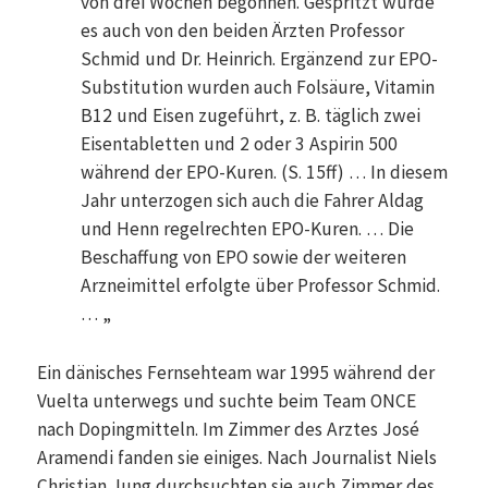
von drei Wochen begonnen. Gespritzt wurde
es auch von den beiden Ärzten Professor
Schmid und Dr. Heinrich. Ergänzend zur EPO-
Substitution wurden auch Folsäure, Vitamin
B12 und Eisen zugeführt, z. B. täglich zwei
Eisentabletten und 2 oder 3 Aspirin 500
während der EPO-Kuren. (S. 15ff) … In diesem
Jahr unterzogen sich auch die Fahrer Aldag
und Henn regelrechten EPO-Kuren. … Die
Beschaffung von EPO sowie der weiteren
Arzneimittel erfolgte über Professor Schmid.
… „
Ein dänisches Fernsehteam war 1995 während der
Vuelta unterwegs und suchte beim Team ONCE
nach Dopingmitteln. Im Zimmer des Arztes José
Aramendi fanden sie einiges. Nach Journalist Niels
Christian Jung durchsuchten sie auch Zimmer des