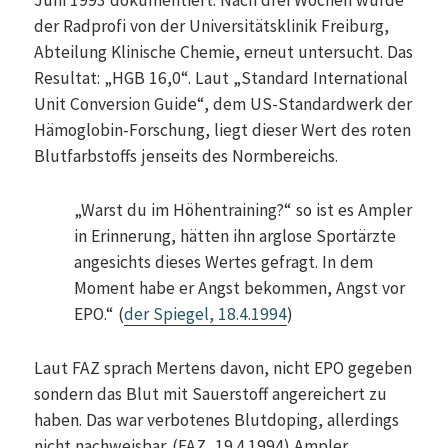
Juni 1993 dokumentiert. Nach drei Wochen wurde
der Radprofi von der Universitätsklinik Freiburg,
Abteilung Klinische Chemie, erneut untersucht. Das
Resultat: „HGB 16,0“. Laut „Standard International
Unit Conversion Guide“, dem US-Standardwerk der
Hämoglobin-Forschung, liegt dieser Wert des roten
Blutfarbstoffs jenseits des Normbereichs.
„Warst du im Höhentraining?“ so ist es Ampler
in Erinnerung, hätten ihn arglose Sportärzte
angesichts dieses Wertes gefragt. In dem
Moment habe er Angst bekommen, Angst vor
EPO.“ (
der Spiegel, 18.4.1994
)
Laut FAZ sprach Mertens davon, nicht EPO gegeben
sondern das Blut mit Sauerstoff angereichert zu
haben. Das war verbotenes Blutdoping, allerdings
nicht nachweisbar. (FAZ, 19.4.1994) Ampler