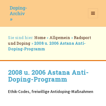
MENÜ
UND
WIDGETS
Doping-Archiv
Breadcrumb-
Sie sind hier:
Home
»
Allgemein
»
Radsport
Navigation
und Doping
»
2008 u. 2006 Astana Anti-
Doping-Programm
2008 u. 2006 Astana Anti-
Doping-Programm
Ethik-Codes, freiwillige Antidoping-Maßnahmen