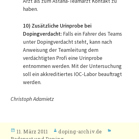
Arzt als zum Astana-Teamarzt Kontakt zu
haben.
10) Zusätzliche Urinprobe bei
Dopingverdacht:
Falls ein Fahrer des Teams
unter Dopingverdacht steht, kann nach
Anweisung der Teamleitung dem
verdächtigten Profi eine Urinprobe
entnommen werden. Mit der Untersuchung
soll ein akkreditiertes IOC-Labor beauftragt
werden.
Christoph Adamietz
Veröffentlicht
Autor
Kategorie
11. März 2011
doping-archiv.de
am
Radsport und Doping