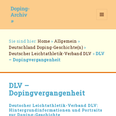
MENÜ
UND
WIDGETS
Doping-Archiv
Breadcrumb-
Sie sind hier:
Home
»
Allgemein
»
Navigation
Deutschland Doping-Geschichte(n)
»
Deutscher Leichtathletik-Verband DLV
»
DLV
– Dopingvergangenheit
DLV –
Dopingvergangenheit
Deutscher Leichtathletik-Verband DLV:
Hintergrundinformationen und Portraits
zur Doping-Geschichte