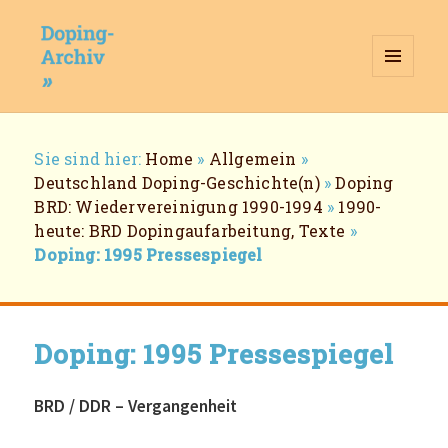
MENÜ
UND
WIDGETS
Doping-Archiv
Breadcrumb-
Sie sind hier:
Home
»
Allgemein
»
Navigation
Deutschland Doping-Geschichte(n)
»
Doping
BRD: Wiedervereinigung 1990-1994
»
1990-
heute: BRD Dopingaufarbeitung, Texte
»
Doping: 1995 Pressespiegel
Doping: 1995 Pressespiegel
BRD / DDR – Vergangenheit