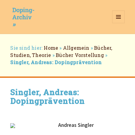
MENÜ
UND
WIDGETS
Doping-Archiv
Breadcrumb-
Sie sind hier:
Home
»
Allgemein
»
Bücher,
Navigation
Studien, Theorie
»
Bücher Vorstellung
»
Singler, Andreas: Dopingprävention
Singler, Andreas:
Dopingprävention
Andreas Singler