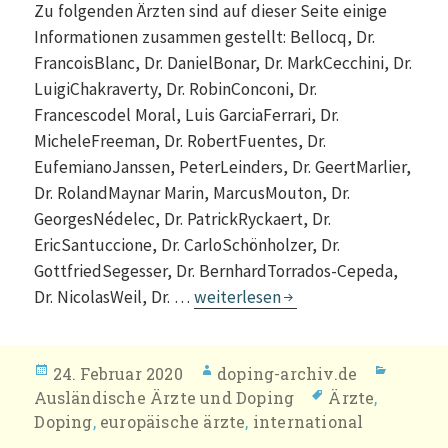
Zu folgenden Ärzten sind auf dieser Seite einige
Informationen zusammen gestellt: Bellocq, Dr.
FrancoisBlanc, Dr. DanielBonar, Dr. MarkCecchini, Dr.
LuigiChakraverty, Dr. RobinConconi, Dr.
Francescodel Moral, Luis GarciaFerrari, Dr.
MicheleFreeman, Dr. RobertFuentes, Dr.
EufemianoJanssen, PeterLeinders, Dr. GeertMarlier,
Dr. RolandMaynar Marin, MarcusMouton, Dr.
GeorgesNédelec, Dr. PatrickRyckaert, Dr.
EricSantuccione, Dr. CarloSchönholzer, Dr.
GottfriedSegesser, Dr. BernhardTorrados-Cepeda,
ausländische Ärzte und Doping
Dr. NicolasWeil, Dr. …
weiterlesen
Veröffentlicht
Autor
Katego
24. Februar 2020
doping-archiv.de
am
Schlagwörter
Ausländische Ärzte und Doping
Ärzte
,
Doping
,
europäische ärzte
,
international