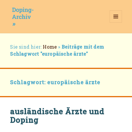
MENÜ
UND
WIDGETS
Doping-Archiv
Breadcrumb-
Sie sind hier:
Home
»
Beiträge mit dem
Navigation
Schlagwort "europäische ärzte"
Schlagwort:
europäische ärzte
ausländische Ärzte und
Doping