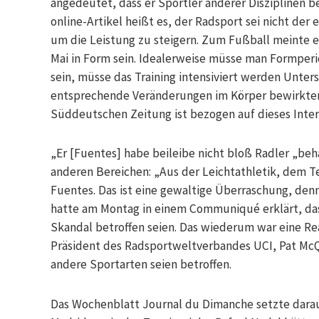
angedeutet, dass er Sportler anderer Disziplinen 
online-Artikel heißt es, der Radsport sei nicht de
um die Leistung zu steigern. Zum Fußball meinte 
Mai in Form sein. Idealerweise müsse man Formperi
sein, müsse das Training intensiviert werden Unte
entsprechende Veränderungen im Körper bewirkten 
Süddeutschen Zeitung ist bezogen auf dieses Inter
„Er [Fuentes] habe beileibe nicht bloß Radler „beh
anderen Bereichen: „Aus der Leichtathletik, dem T
Fuentes. Das ist eine gewaltige Überraschung, den
hatte am Montag in einem Communiqué erklärt, das
Skandal betroffen seien. Das wiederum war eine Re
Präsident des Radsportweltverbandes UCI, Pat Mc
andere Sportarten seien betroffen.
Das Wochenblatt Journal du Dimanche setzte darauf