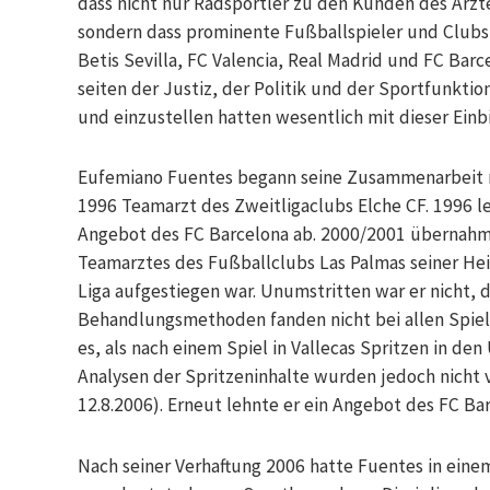
dass nicht nur Radsportler zu den Kunden des Arz
sondern dass prominente Fußballspieler und Clubs 
Betis Sevilla, FC Valencia, Real Madrid und FC Barc
seiten der Justiz, der Politik und der Sportfunkti
und einzustellen hatten wesentlich mit dieser Ein
Eufemiano Fuentes begann seine Zusammenarbeit m
1996 Teamarzt des Zweitligaclubs Elche CF. 1996 l
Angebot des FC Barcelona ab. 2000/2001 übernahm e
Teamarztes des Fußballclubs Las Palmas seiner Heim
Liga aufgestiegen war. Unumstritten war er nicht, d
Behandlungsmethoden fanden nicht bei allen Spi
es, als nach einem Spiel in Vallecas Spritzen in 
Analysen der Spritzeninhalte wurden jedoch nicht
12.8.2006). Erneut lehnte er ein Angebot des FC Ba
Nach seiner Verhaftung 2006 hatte Fuentes in eine