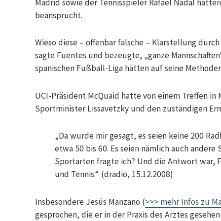
Madrid sowie der Tennisspieler Rafael Nadal hätte
beansprucht.
Wieso diese – offenbar falsche – Klarstellung durch 
sagte Fuentes und bezeugte, „ganze Mannschaften“
spanischen Fußball-Liga hätten auf seine Methoden 
UCI-Präsident McQuaid hatte von einem Treffen in
Sportminister Lissavetzky und den zuständigen Ermi
„Da wurde mir gesagt, es seien keine 200 Ra
etwa 50 bis 60. Es seien nämlich auch andere 
Sportarten fragte ich? Und die Antwort war, 
und Tennis.“ (dradio, 15.12.2008)
Insbesondere Jesús Manzano (
>>> mehr Infos zu M
gesprochen, die er in der Praxis des Arztes gesehen