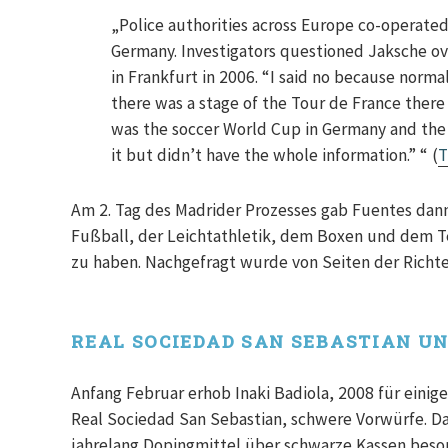
„Police authorities across Europe co-operated 
Germany. Investigators questioned Jaksche o
in Frankfurt in 2006. “I said no because norma
there was a stage of the Tour de France there 
was the soccer World Cup in Germany and th
it but didn’t have the whole information.” “ (
T
Am 2. Tag des Madrider Prozesses gab Fuentes dan
Fußball, der Leichtathletik, dem Boxen und dem T
zu haben. Nachgefragt wurde von Seiten der Richter
REAL SOCIEDAD SAN SEBASTIAN U
Anfang Februar erhob Inaki Badiola, 2008 für eini
Real Sociedad San Sebastian, schwere Vorwürfe. D
jahrelang Dopingmittel über schwarze Kassen beso