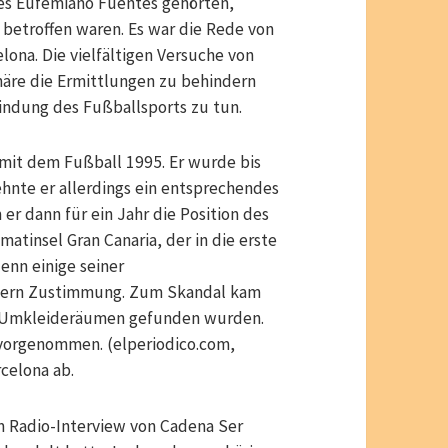
tes Eufemiano Fuentes gehörten,
betroffen waren. Es war die Rede von
elona. Die vielfältigen Versuche von
onäre die Ermittlungen zu behindern
bindung des Fußballsports zu tun.
it dem Fußball 1995. Er wurde bis
ehnte er allerdings ein entsprechendes
r dann für ein Jahr die Position des
atinsel Gran Canaria, der in die erste
enn einige seiner
elern Zustimmung. Zum Skandal kam
den Umkleideräumen gefunden wurden.
 vorgenommen. (elperiodico.com,
rcelona ab.
m Radio-Interview von Cadena Ser