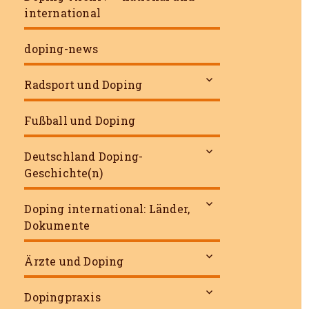
international
doping-news
untermenü
Radsport und Doping
öffnen
Fußball und Doping
untermenü
Deutschland Doping-
öffnen
Geschichte(n)
untermenü
Doping international: Länder,
öffnen
Dokumente
untermenü
Ärzte und Doping
öffnen
untermenü
Dopingpraxis
öffnen