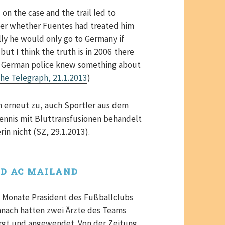
on the case and the trail led to
ver whether Fuentes had treated him
lly he would only go to Germany if
but I think the truth is in 2006 there
e German police knew something about
he Telegraph, 21.1.2013
)
n erneut zu, auch Sportler aus dem
ennis mit Bluttransfusionen behandelt
in nicht (SZ, 29.1.2013).
ND AC
MAILAND
ge Monate Präsident des Fußballclubs
anach hätten zwei Ärzte des Teams
rgt und angewendet. Von der Zeitung