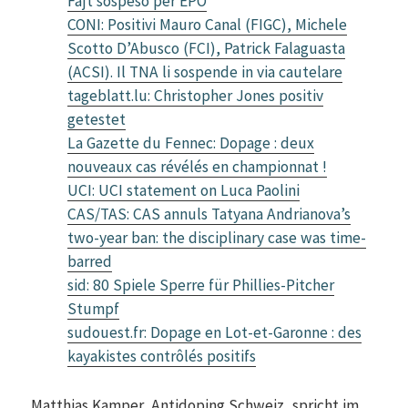
Fajt sospeso per EPO
CONI: Positivi Mauro Canal (FIGC), Michele
Scotto D’Abusco (FCI), Patrick Falaguasta
(ACSI). Il TNA li sospende in via cautelare
tageblatt.lu: Christopher Jones positiv
getestet
La Gazette du Fennec: Dopage : deux
nouveaux cas révélés en championnat !
UCI: UCI statement on Luca Paolini
CAS/TAS: CAS annuls Tatyana Andrianova’s
two-year ban: the disciplinary case was time-
barred
sid: 80 Spiele Sperre für Phillies-Pitcher
Stumpf
sudouest.fr: Dopage en Lot-et-Garonne : des
kayakistes contrôlés positifs
Matthias Kamper, Antidoping Schweiz, spricht im