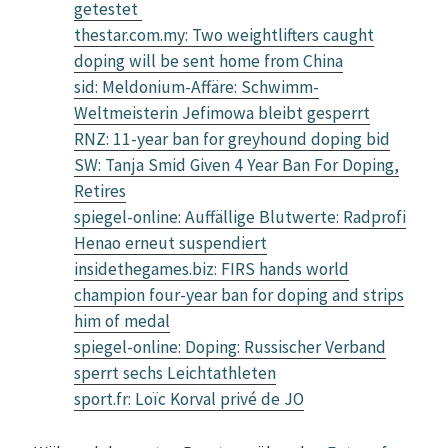
getestet
thestar.com.my: Two weightlifters caught
doping will be sent home from China
sid: Meldonium-Affäre: Schwimm-
Weltmeisterin Jefimowa bleibt gesperrt
RNZ: 11-year ban for greyhound doping bid
SW: Tanja Smid Given 4 Year Ban For Doping,
Retires
spiegel-online: Auffällige Blutwerte: Radprofi
Henao erneut suspendiert
insidethegames.biz: FIRS hands world
champion four-year ban for doping and strips
him of medal
spiegel-online: Doping: Russischer Verband
sperrt sechs Leichtathleten
sport.fr: Loïc Korval privé de JO