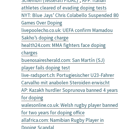
Schembri (tesserati FIDAL)
,
AFP: Italian
athletes cleared of evading doping tests
NYT: Blue Jays’ Chris Colabello Suspended 80
Games Over Doping
livepoolecho.co.uk: UEFA confirm Mamadou
Sakho’s doping charge
health24.com: MMA fighters face doping
charges
buenosairesherald.com: San Martín (SJ)
player fails doping test
live-radsport.ch: Portugiesischer U23-Fahrer
Carvalho mit anabolen Steroiden erwischt
AP: Kazakh hurdler Soprunova banned 4 years
for doping
walesonline.co.uk: Welsh rugby player banned
for two years for doping office
allafrica.com: Namibian Rugby Player in
Doping Scandal