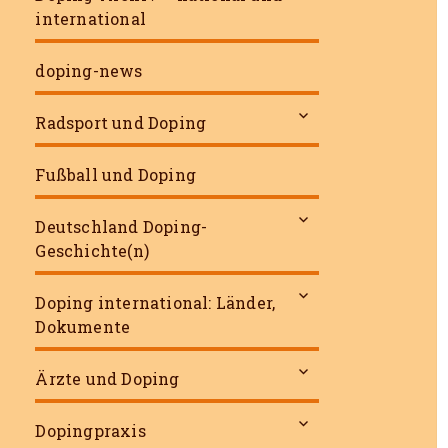
international
doping-news
untermenü
Radsport und Doping
öffnen
Fußball und Doping
untermenü
Deutschland Doping-
öffnen
Geschichte(n)
untermenü
Doping international: Länder,
öffnen
Dokumente
untermenü
Ärzte und Doping
öffnen
untermenü
Dopingpraxis
öffnen