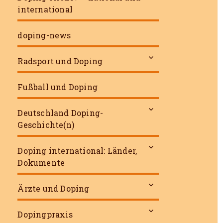
international
doping-news
untermenü
Radsport und Doping
öffnen
Fußball und Doping
untermenü
Deutschland Doping-
öffnen
Geschichte(n)
untermenü
Doping international: Länder,
öffnen
Dokumente
untermenü
Ärzte und Doping
öffnen
untermenü
Dopingpraxis
öffnen